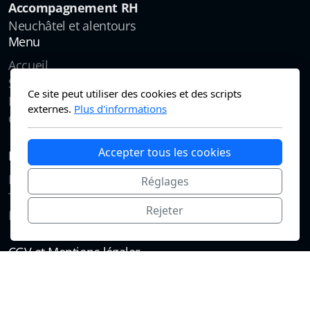
Accompagnement RH
Neuchâtel et alentours
Menu
Accueil
Services
Ce site peut utiliser des cookies et des scripts
Postes
externes.
Plus d'informations
Contact
Accepter tous les cookies
Données personnelles
Politique de confidentialité
Réglages
Traitement des données
Rejeter
RGPD
CGV et Mentions légales
CGV
Mentions légales