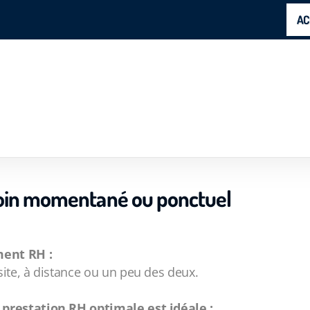
AC
esoin momentané ou ponctuel
ment RH :
te, à distance ou un peu des deux.
prestation RH optimale est idéale :