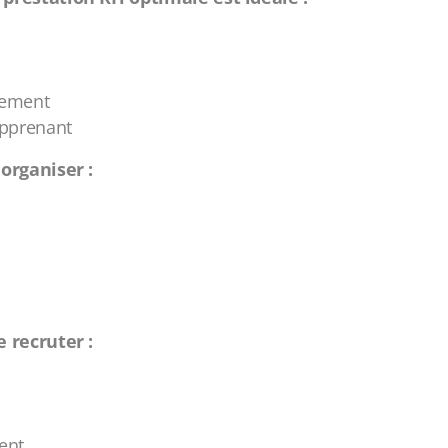
nement
pprenant
organiser :
 recruter :
ent